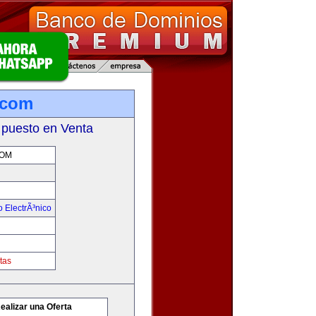
.com
 puesto en Venta
COM
 ElectrÃ³nico
tas
ealizar una Oferta