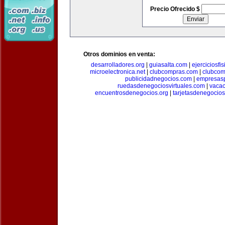
Precio Ofrecido $
Otros dominios en venta:
desarrolladores.org
|
guiasalta.com
|
ejerciciosfi
microelectronica.net
|
clubcompras.com
|
clubcom
publicidadnegocios.com
|
empresas
ruedasdenegociosvirtuales.com
|
vacac
encuentrosdenegocios.org
|
tarjetasdenegocio