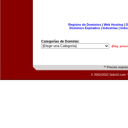
Registro de Dominios
|
Web Hosting
|
D
Dominios Expirados
|
Industrias
|
Indu
Categorías de Dominio:
[Pág. princi
** Precios expre
© 2002/2022 Solo10.com