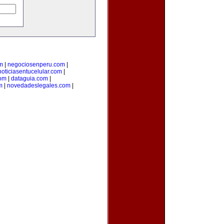
m
|
negociosenperu.com
|
noticiasentucelular.com
|
com
|
dataguia.com
|
m
|
novedadeslegales.com
|