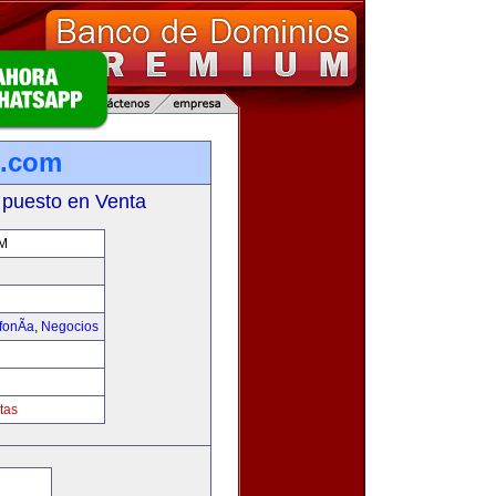
l.com
 puesto en Venta
M
fonÃ­a
,
Negocios
tas