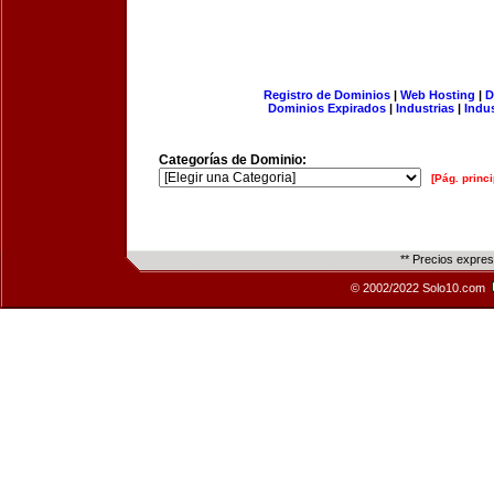
Registro de Dominios
|
Web Hosting
|
D
Dominios Expirados
|
Industrias
|
Indu
Categorías de Dominio:
[Pág. princi
** Precios expre
© 2002/2022 Solo10.com