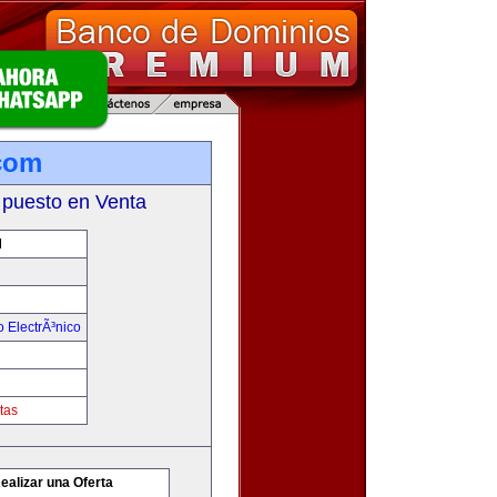
com
 puesto en Venta
M
 ElectrÃ³nico
tas
ealizar una Oferta