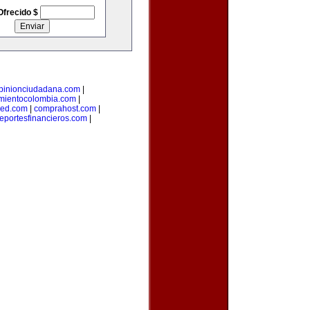
Ofrecido $
pinionciudadana.com
|
mientocolombia.com
|
red.com
|
comprahost.com
|
reportesfinancieros.com
|