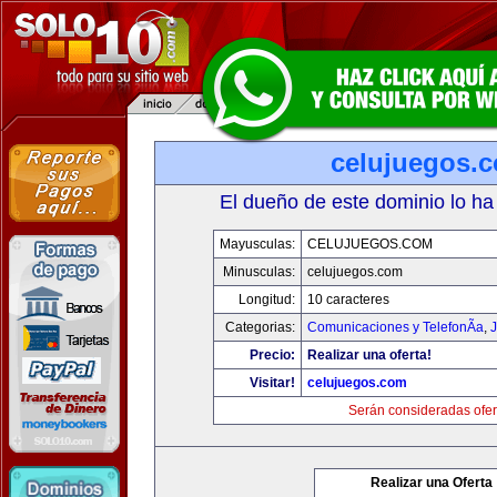
celujuegos.
El dueño de este dominio lo ha
Mayusculas:
CELUJUEGOS.COM
Minusculas:
celujuegos.com
Longitud:
10 caracteres
Categorias:
Comunicaciones y TelefonÃ­a
,
J
Precio:
Realizar una oferta!
Visitar!
celujuegos.com
Serán consideradas ofer
Realizar una Oferta