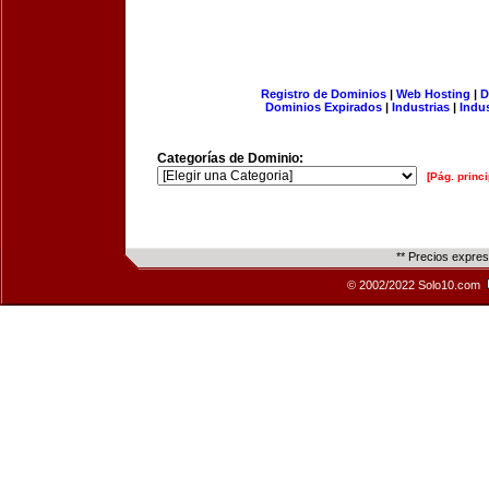
Registro de Dominios
|
Web Hosting
|
D
Dominios Expirados
|
Industrias
|
Indu
Categorías de Dominio:
[Pág. princi
** Precios expre
© 2002/2022 Solo10.com