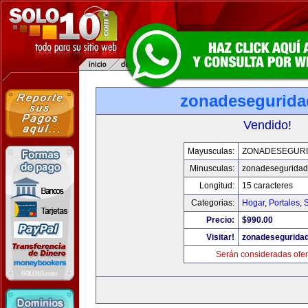
zonadesegurid
Vendido!
Mayusculas:
ZONADESEGUR
Minusculas:
zonadesegurida
Longitud:
15 caracteres
Categorias:
Hogar
,
Portales
,
Precio:
$990.00
Visitar!
zonadesegurida
Serán consideradas ofer