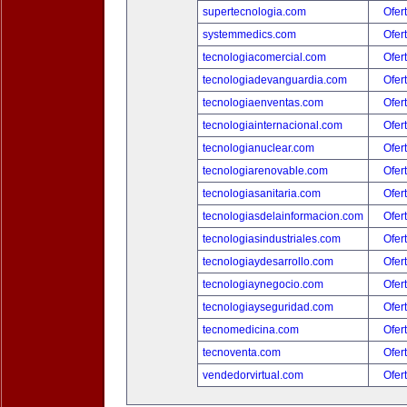
supertecnologia.com
Ofer
systemmedics.com
Ofer
tecnologiacomercial.com
Ofer
tecnologiadevanguardia.com
Ofer
tecnologiaenventas.com
Ofer
tecnologiainternacional.com
Ofer
tecnologianuclear.com
Ofer
tecnologiarenovable.com
Ofer
tecnologiasanitaria.com
Ofer
tecnologiasdelainformacion.com
Ofer
tecnologiasindustriales.com
Ofer
tecnologiaydesarrollo.com
Ofer
tecnologiaynegocio.com
Ofer
tecnologiayseguridad.com
Ofer
tecnomedicina.com
Ofer
tecnoventa.com
Ofer
vendedorvirtual.com
Ofer