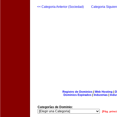
<< Categoria Anterior (Sociedad)
Categoria Siguien
Registro de Dominios
|
Web Hosting
|
D
Dominios Expirados
|
Industrias
|
Indu
Categorías de Dominio:
[Pág. princi