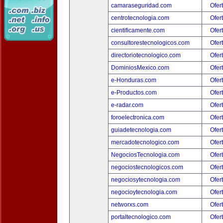
camaraseguridad.com
Ofer
centrotecnologia.com
Ofer
cientificamente.com
Ofer
consultorestecnologicos.com
Ofer
directoriotecnologico.com
Ofer
DominiosMexico.com
Ofer
e-Honduras.com
Ofer
e-Productos.com
Ofer
e-radar.com
Ofer
foroelectronica.com
Ofer
guiadetecnologia.com
Ofer
mercadotecnologico.com
Ofer
NegociosTecnologia.com
Ofer
negociostecnologicos.com
Ofer
negociosytecnologia.com
Ofer
negocioytecnologia.com
Ofer
networxs.com
Ofer
portaltecnologico.com
Ofer